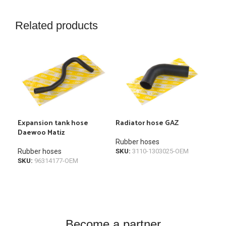
Related products
Expansion tank hose
Radiator hose GAZ
Rad
Daewoo Matiz
Rubber hoses
Rub
Rubber hoses
SKU:
3110-1303025-OEM
SKU
SKU:
96314177-OEM
Become a partner