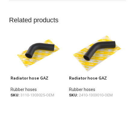
Related products
Radiator hose GAZ
Radiator hose GAZ
Rad
Rubber hoses
Rubber hoses
Rub
SKU:
3110-1303025-OEM
SKU:
2410-1303010-OEM
SKU