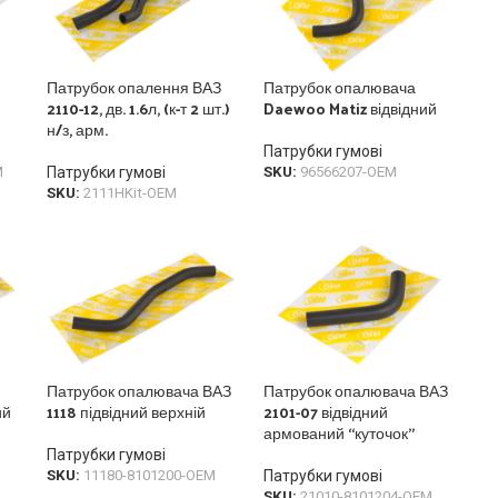
Патрубок опалення ВАЗ
Патрубок опалювача
2110-12, дв. 1.6л, (к-т 2 шт.)
Daewoo Matiz відвідний
н/з, арм.
Патрубки гумові
M
Патрубки гумові
SKU:
96566207-OEM
SKU:
2111HKit-OEM
Патрубок опалювача ВАЗ
Патрубок опалювача ВАЗ
ий
1118 підвідний верхній
2101-07 відвідний
армований “куточок”
Патрубки гумові
SKU:
11180-8101200-OEM
Патрубки гумові
SKU:
21010-8101204-OEM