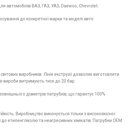
я автомобілів ВАЗ, ГАЗ, УАЗ, Daewoo, Chevrolet.
сування до конкретної марки та моделі авто:
світових виробників. Лінія екструзії дозволяє виготовляти
і вироби витримують тиск до 20 бар.
овнішнього діаметрів патрубків, що гарантує 100%
йкість. Виробництво виконується тільки з високоякісної
і до етиленгліколю та неагресивних хімікатів. Патрубки ОЕМ