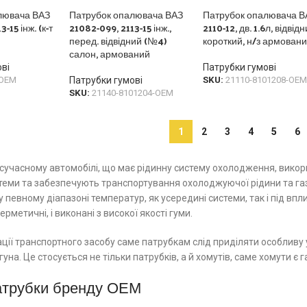
лювача ВАЗ
Патрубок опалювача ВАЗ
Патрубок опалювача В
-15 інж. (к-т
21082-099, 2113-15 інж.,
2110-12, дв. 1.6л, відвід
перед. відвідний (№4)
короткий, н/з армован
салон, армований
ві
Патрубки гумові
-OEM
Патрубки гумові
SKU:
21110-8101208-OEM
SKU:
21140-8101204-OEM
1
2
3
4
5
6
сучасному автомобілі, що має рідинну систему охолодження, викорис
еми та забезпечують транспортування охолоджуючої рідини та газо
у певному діапазоні температур, як усередині системи, так і під 
ерметичні, і виконані з високої якості гуми.
ції транспортного засобу саме патрубкам слід приділяти особливу
гуна. Це стосується не тільки патрубків, а й хомутів, саме хомути є 
атрубки бренду ОЕМ