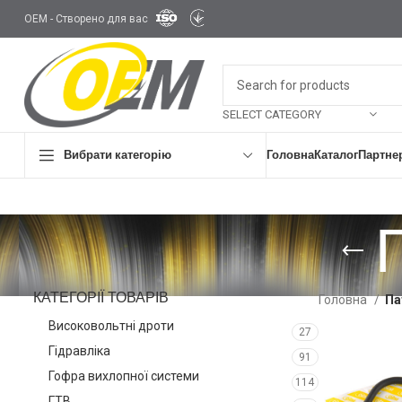
OEM - Створено для вас
SELECT CATEGORY
Вибрати категорію
Головна
Каталог
Партне
КАТЕГОРІЇ ТОВАРІВ
Головна
Па
Високовольтні дроти
27
Гідравліка
91
Гофра вихлопної системи
114
ГТВ