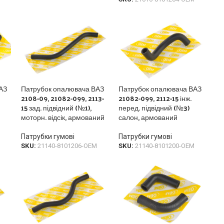
АЗ
Патрубок опалювача ВАЗ
Патрубок опалювача ВАЗ
2108-09, 21082-099, 2113-
21082-099, 2112-15 інж.
15 зад. підвідний (№1),
перед. підвідний (№3)
моторн. відсік, армований
салон, армований
Патрубки гумові
Патрубки гумові
SKU:
21140-8101206-OEM
SKU:
21140-8101200-OEM