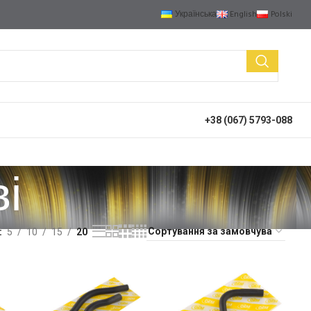
Українська
English
Polski
+38 (067) 5793-088
і
5
10
15
20