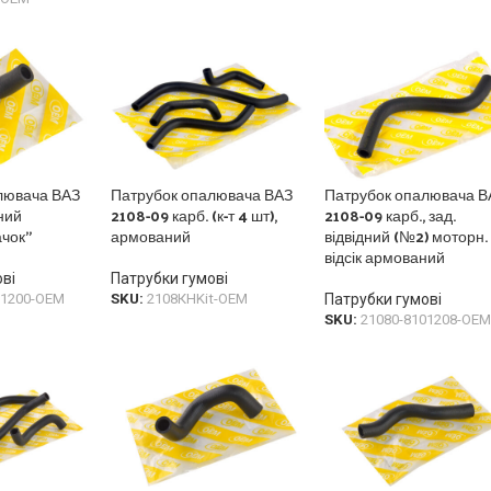
лювача ВАЗ
Патрубок опалювача ВАЗ
Патрубок опалювача В
ний
2108-09 карб. (к-т 4 шт),
2108-09 карб., зад.
чок”
армований
відвідний (№2) моторн.
відсік армований
ві
Патрубки гумові
01200-OEM
SKU:
2108КHKit-OEM
Патрубки гумові
SKU:
21080-8101208-ОЕМ