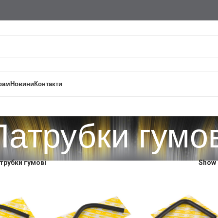
рам
Новини
Контакти
Патрубки гумов
трубки гумові
Show