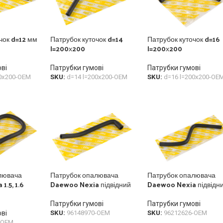
чок d=12 мм
Патрубок куточок d=14
Патрубок куточок d=16
l=200х200
l=200х200
ві
Патрубки гумові
Патрубки гумові
00х200-OEM
SKU:
d=14 l=200х200-OEM
SKU:
d=16 l=200х200-OE
лювача
Патрубок опалювача
Патрубок опалювача
.5, 1.6
Daewoo Nexia підвідний
Daewoo Nexia підвідн
Патрубки гумові
Патрубки гумові
ві
SKU:
96148970-OEM
SKU:
96212626-OEM
-OEM