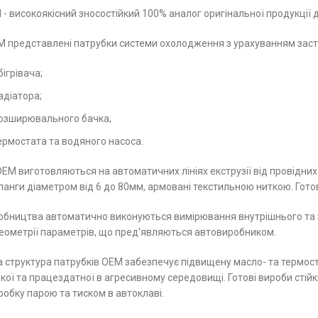
- високоякісний зносостійкий 100% аналог оригінальної продукції дл
М представлені патрубки системи охолодження з урахуванням засто
ігрівача;
адіатора;
озширювального бачка;
ермостата та водяного насоса.
ОЕМ виготовляються на автоматичних лініях екструзії від провідних 
анги діаметром від 6 до 80мм, армовані текстильною ниткою. Готов
обництва автоматично виконуються вимірювання внутрішнього та з
еометрії параметрів, що пред'являються автовиробником.
структура патрубків ОЕМ забезпечує підвищену масло- та термості
йкої та працездатної в агресивному середовищі. Готові вироби стійк
обку парою та тиском в автоклаві.