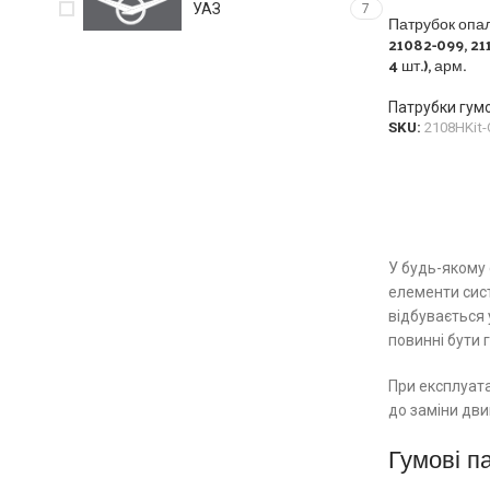
УАЗ
7
Патрубок опа
21082-099, 2113
4 шт.), арм.
Патрубки гумо
SKU:
2108HKit
У будь-якому 
елементи сист
відбувається 
повинні бути г
При експлуата
до заміни дви
Гумові п