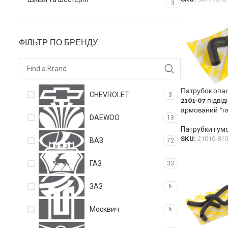
3
ФІЛЬТР ПО БРЕНДУ
Патрубок опа
CHEVROLET
3
2101-07 підвід
армований “га
DAEWOO
13
Патрубки гумо
SKU:
21010-81
ВАЗ
72
ГАЗ
33
ЗАЗ
6
Москвич
6