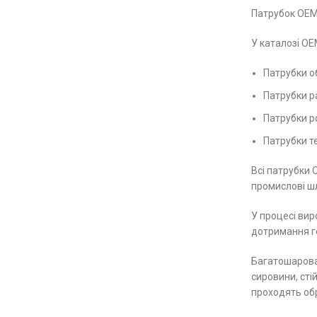
Патрубок ОЕМ 
У каталозі ОЕ
Патрубки об
Патрубки р
Патрубки р
Патрубки т
Всі патрубки 
промислові шл
У процесі вир
дотримання г
Багатошарова 
сировини, сті
проходять обр