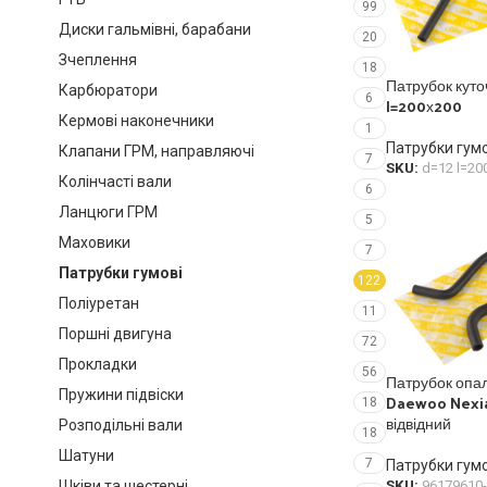
99
Диски гальмівні, барабани
20
Зчеплення
18
Патрубок куто
Карбюратори
6
l=200х200
Кермові наконечники
1
Патрубки гумо
Клапани ГРМ, направляючі
7
SKU:
d=12 l=2
Колінчасті вали
6
Ланцюги ГРМ
5
Маховики
7
Патрубки гумові
122
Поліуретан
11
Поршні двигуна
72
Прокладки
56
Патрубок опа
Пружини підвіски
Daewoo Nexia 1
18
відвідний
Розподільні вали
18
Шатуни
7
Патрубки гумо
Шківи та шестерні
SKU:
96179610