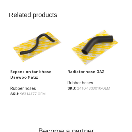
Related products
Expansion tank hose
Radiator hose GAZ
Rad
Daewoo Matiz
Rubber hoses
Rub
Rubber hoses
SKU:
2410-1303010-OEM
SKU
SKU:
96314177-OEM
Become a partner