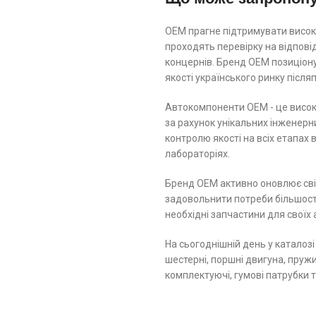
ОЕМ прагне підтримувати високі
проходять перевірку на відпов
концернів. Бренд ОЕМ позиціону
якості українського ринку післ
Автокомпоненти ОЕМ - це високо
за рахунок унікальних інженерн
контролю якості на всіх етапах
лабораторіях.
Бренд ОЕМ активно оновлює свій
задовольнити потреби більшості
необхідні запчастини для своїх 
На сьогоднішній день у каталозі
шестерні, поршні двигуна, пружин
комплектуючі, гумові патрубки 