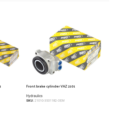
3
Front brake cylinder VAZ 2101
Fron
2170
Hydraulics
SKU:
21010-3501182-OEM
Hydr
SKU