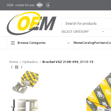
OEM - create for you
SELECT CATEGORY
Browse Categories
Ноme
Catalog
Partners
Co
Home
Hydraulics
Bracket VAZ 2108-099, 2113-15