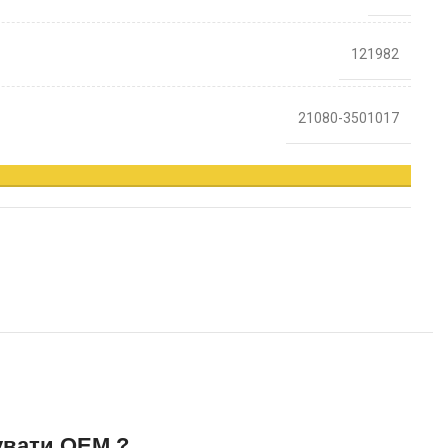
121982
21080-3501017
увати OEM ?