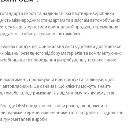
 стандарти якості та надійності, всі партнери-виробники
ідність міжнародним стандартам та вимогам автомобільних
ється як альтернатива оригінальній продукції преміальної
япродажного обслуговування автомобілів.
якісна продукція. Оригінальна якість деталей досягається
их рішень, ретельного відбору матеріалів та комплектуючих,
 виробництва та проведення випробувань у технологічних
 асортимент, пропонуючи нові продукти та лінійки, щоб
 автовласників. Це означає, що клієнти можуть знайти
автомобілів, підтримуючи їх у відмінному технічному стані.
 бренду ОЕМ представлені: вали розподільні, шківи та
и підвіски; кермові наконечники та тяги трапеції; гідравлічні
та гумометалеві вироби.