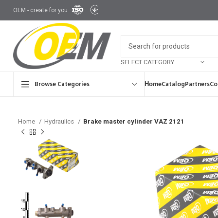
OEM - create for you
SELECT CATEGORY
Browse Categories
Ноme
Catalog
Partners
Co
Home
Hydraulics
Brake master cylinder VAZ 2121