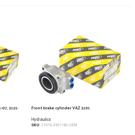
-07, 2121-
Front brake cylinder VAZ 2101
Fron
Hydraulics
Hydr
SKU:
21010-3501182-OEM
SKU