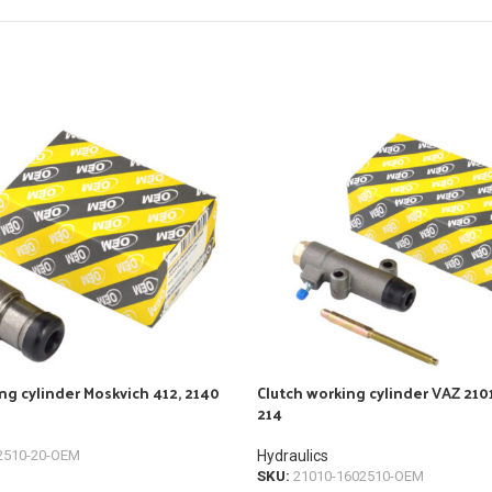
ng cylinder Moskvich 412, 2140
Clutch working cylinder VAZ 2101
214
2510-20-OEM
Hydraulics
SKU:
21010-1602510-OEM