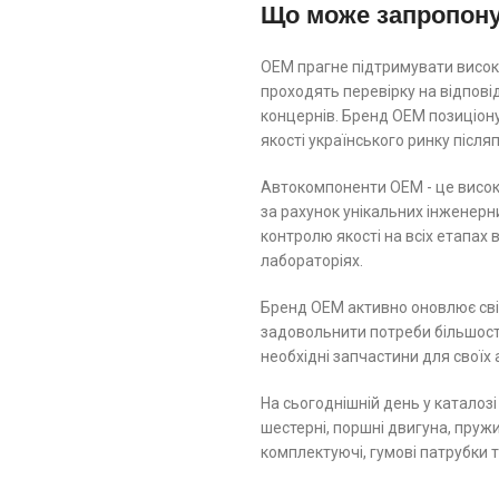
Що може запропон
ОЕМ прагне підтримувати високі
проходять перевірку на відпов
концернів. Бренд ОЕМ позиціону
якості українського ринку післ
Автокомпоненти ОЕМ - це високо
за рахунок унікальних інженерн
контролю якості на всіх етапах
лабораторіях.
Бренд ОЕМ активно оновлює свій
задовольнити потреби більшості
необхідні запчастини для своїх 
На сьогоднішній день у каталозі
шестерні, поршні двигуна, пружин
комплектуючі, гумові патрубки 