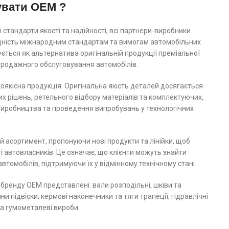
увати OEM ?
 стандарти якості та надійності, всі партнери-виробники
ідність міжнародним стандартам та вимогам автомобільних
ється як альтернатива оригінальній продукції преміальної
япродажного обслуговування автомобілів.
якісна продукція. Оригінальна якість деталей досягається
их рішень, ретельного відбору матеріалів та комплектуючих,
 виробництва та проведення випробувань у технологічних
 асортимент, пропонуючи нові продукти та лінійки, щоб
 автовласників. Це означає, що клієнти можуть знайти
автомобілів, підтримуючи їх у відмінному технічному стані.
 бренду ОЕМ представлені: вали розподільні, шківи та
и підвіски; кермові наконечники та тяги трапеції; гідравлічні
та гумометалеві вироби.