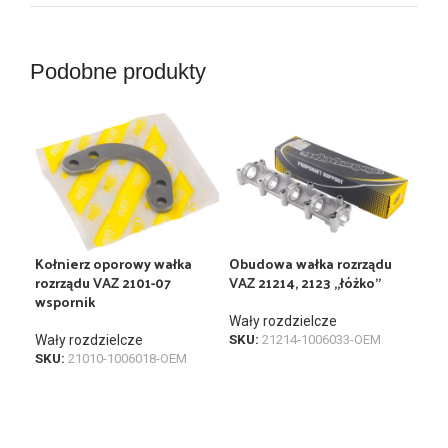
Podobne produkty
Kołnierz oporowy wałka
Obudowa wałka rozrządu
Wał
rozrządu VAZ 2101-07
VAZ 21214, 2123 „łóżko”
wspornik
Wał
Wały rozdzielcze
SKU
Wały rozdzielcze
SKU:
21214-1006033-OEM
SKU:
21010-1006018-OEM