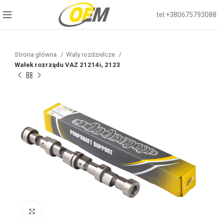
tel:+380675793088
Strona główna
Wały rozdzielcze
Wałek rozrządu VAZ 21214i, 2123
Click to enlarge