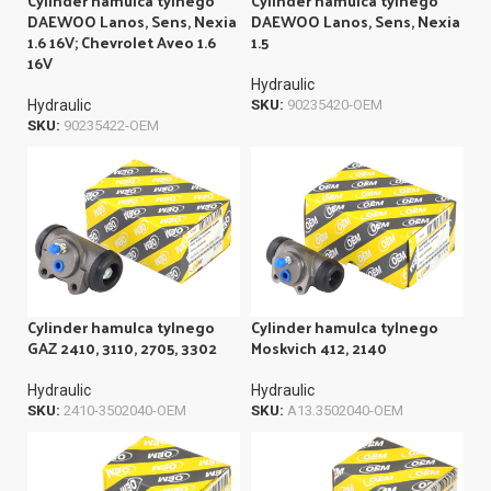
Cylinder hamulca tylnego
Cylinder hamulca tylnego
DAEWOO Lanos, Sens, Nexia
DAEWOO Lanos, Sens, Nexia
1.6 16V; Chevrolet Aveo 1.6
1.5
16V
Hydraulic
Hydraulic
SKU:
90235420-OEM
SKU:
90235422-OEM
Cylinder hamulca tylnego
Cylinder hamulca tylnego
GAZ 2410, 3110, 2705, 3302
Moskvich 412, 2140
Hydraulic
Hydraulic
SKU:
2410-3502040-OEM
SKU:
А13.3502040-OEM