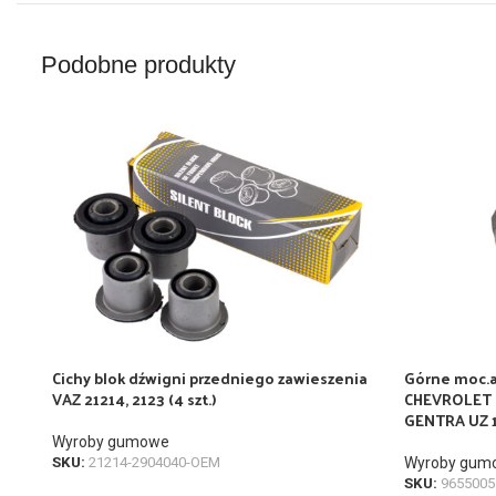
Podobne produkty
Cichy blok dźwigni przedniego zawieszenia
Górne moc.
VAZ 21214, 2123 (4 szt.)
CHEVROLET L
GENTRA UZ 
Wyroby gumowe
SKU:
21214-2904040-OEM
Wyroby gum
SKU:
965500