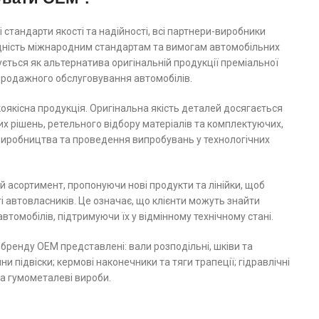
 стандарти якості та надійності, всі партнери-виробники
ідність міжнародним стандартам та вимогам автомобільних
ється як альтернатива оригінальній продукції преміальної
япродажного обслуговування автомобілів.
якісна продукція. Оригінальна якість деталей досягається
их рішень, ретельного відбору матеріалів та комплектуючих,
 виробництва та проведення випробувань у технологічних
 асортимент, пропонуючи нові продукти та лінійки, щоб
 автовласників. Це означає, що клієнти можуть знайти
автомобілів, підтримуючи їх у відмінному технічному стані.
 бренду ОЕМ представлені: вали розподільні, шківи та
и підвіски; кермові наконечники та тяги трапеції; гідравлічні
та гумометалеві вироби.