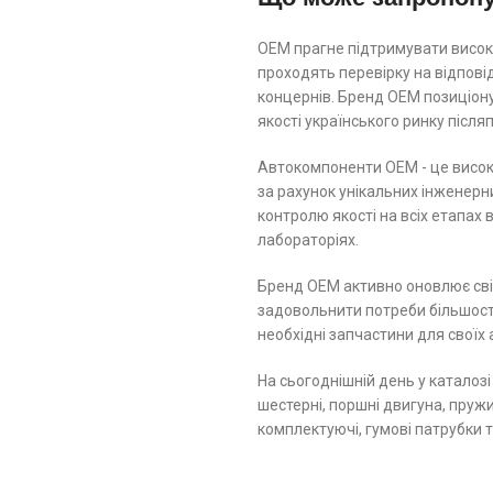
ОЕМ прагне підтримувати високі
проходять перевірку на відпов
концернів. Бренд ОЕМ позиціону
якості українського ринку післ
Автокомпоненти ОЕМ - це високо
за рахунок унікальних інженерн
контролю якості на всіх етапах
лабораторіях.
Бренд ОЕМ активно оновлює свій
задовольнити потреби більшості
необхідні запчастини для своїх 
На сьогоднішній день у каталозі
шестерні, поршні двигуна, пружин
комплектуючі, гумові патрубки 