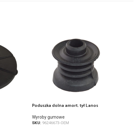
Poduszka dolna amort. tył Lanos
Pod
Wyroby gumowe
Wyr
SKU:
96246673-OEM
SKU