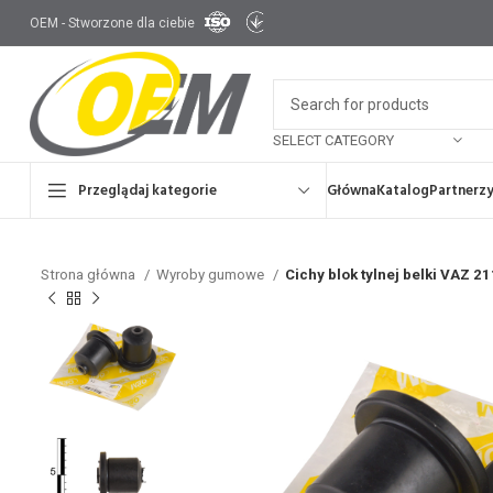
OEM - Stworzone dla ciebie
SELECT CATEGORY
Przeglądaj kategorie
Główna
Katalog
Partnerz
Strona główna
Wyroby gumowe
Cichy blok tylnej belki VAZ 2