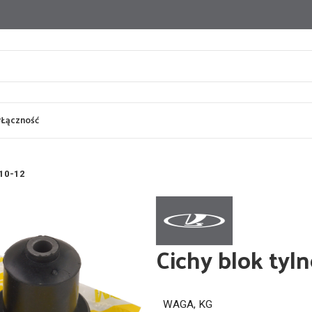
y
Łączność
110-12
Cichy blok tyln
WAGA, KG