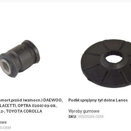
amort.przód (wzmocn.) DAEWOO,
Podkł.sprężyny tył dolna Lanos
ACETTI, OPTRA (J200) 03-08,
12-, TOYOTA COROLLA
Wyroby gumowe
SKU:
90305263-OEM
owe
55-OEM