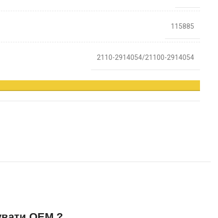
115885
2110-2914054/21100-2914054
увати OEM ?