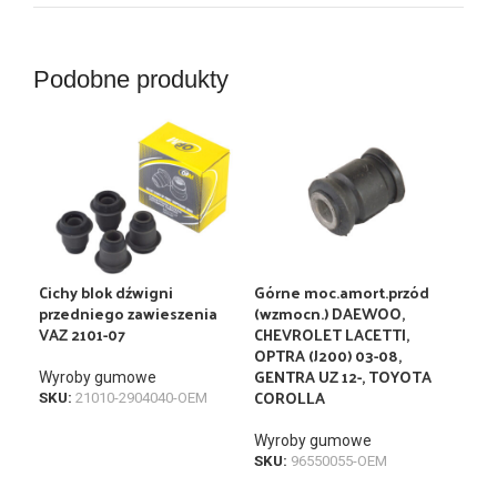
Podobne produkty
Cichy blok dźwigni
Górne moc.amort.przód
Gór
przedniego zawieszenia
(wzmocn.) DAEWOO,
Kal
VAZ 2101-07
CHEVROLET LACETTI,
OPTRA (J200) 03-08,
Wyr
GENTRA UZ 12-, TOYOTA
Wyroby gumowe
SKU
COROLLA
SKU:
21010-2904040-OEM
Wyroby gumowe
SKU:
96550055-OEM