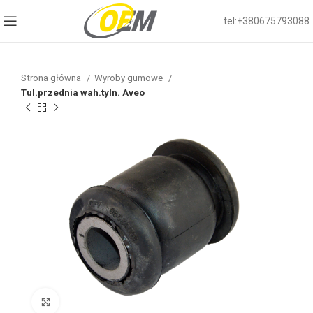
tel:+380675793088
Strona główna
Wyroby gumowe
Tul.przednia wah.tyln. Aveo
Click to enlarge