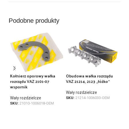
Podobne produkty
Kołnierz oporowy wałka
Obudowa wałka rozrządu
Wał
rozrządu VAZ 2101-07
VAZ 21214, 2123 „łóżko”
wspornik
Wał
Wały rozdzielcze
SKU
Wały rozdzielcze
SKU:
21214-1006033-OEM
SKU:
21010-1006018-OEM