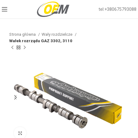
tel:+380675793088
Strona główna
Wały rozdzielcze
Wałek rozrządu GAZ 3302, 3110
Click to enlarge