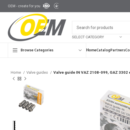
OEM - create for you
SELECT CATEGORY
Browse Categories
Ноme
Catalog
Partners
Co
Home
Valve guides
Valve guide IN VAZ 2108-099, GAZ 3302 
Brake disks an
Tie rod ends
Tim