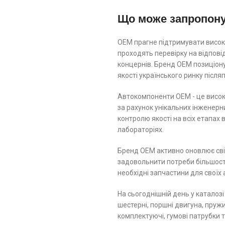
Що може запропон
ОЕМ прагне підтримувати високі
проходять перевірку на відпов
концернів. Бренд ОЕМ позиціону
якості українського ринку післ
Автокомпоненти ОЕМ - це високо
за рахунок унікальних інженерн
контролю якості на всіх етапах
лабораторіях.
Бренд ОЕМ активно оновлює свій
задовольнити потреби більшості
необхідні запчастини для своїх 
На сьогоднішній день у каталозі
шестерні, поршні двигуна, пружин
комплектуючі, гумові патрубки 