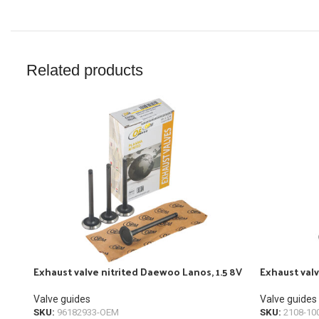
Related products
Exhaust valve nitrited Daewoo Lanos, 1.5 8V
Exhaust valv
Valve guides
Valve guides
SKU:
96182933-OEM
SKU:
2108-10