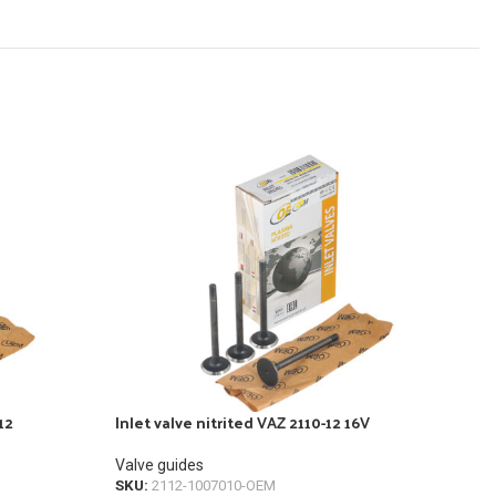
12
Inlet valve nitrited VAZ 2110-12 16V
Inle
Valve guides
Valv
SKU:
2112-1007010-OEM
SKU