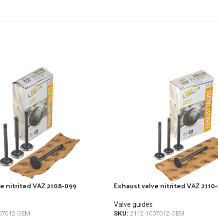
e nitrited VAZ 2108-099
Exhaust valve nitrited VAZ 2110-
Valve guides
07012-OEM
SKU:
2112-1007012-OEM