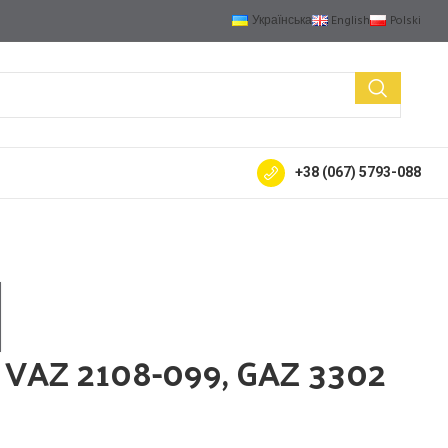
Українська
English
Polski
+38 (067) 5793-088
gine pistons
Exhaust flexible pipe
Gaskets
Hydraulics
Pulleys
Rubber good
N VAZ 2108-099, GAZ 3302