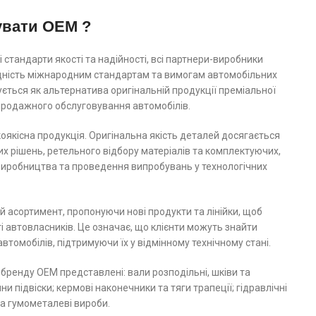
увати OEM ?
 стандарти якості та надійності, всі партнери-виробники
ідність міжнародним стандартам та вимогам автомобільних
ється як альтернатива оригінальній продукції преміальної
япродажного обслуговування автомобілів.
якісна продукція. Оригінальна якість деталей досягається
их рішень, ретельного відбору матеріалів та комплектуючих,
 виробництва та проведення випробувань у технологічних
 асортимент, пропонуючи нові продукти та лінійки, щоб
 автовласників. Це означає, що клієнти можуть знайти
автомобілів, підтримуючи їх у відмінному технічному стані.
 бренду ОЕМ представлені: вали розподільні, шківи та
и підвіски; кермові наконечники та тяги трапеції; гідравлічні
та гумометалеві вироби.