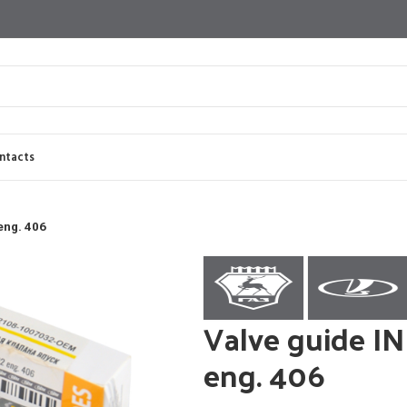
ntacts
eng. 406
d drums
Carburetors
Clutch flywheels
Connecting rods
Distributor shafts
En
ing chains
Valve guides
Valve guide I
eng. 406