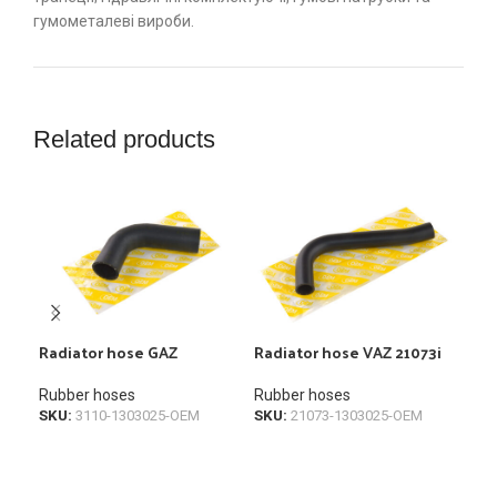
гумометалеві вироби.
Related products
Radiator hose GAZ
Radiator hose VAZ 21073i
Rad
Rubber hoses
Rubber hoses
Rub
SKU:
3110-1303025-OEM
SKU:
21073-1303025-OEM
SKU