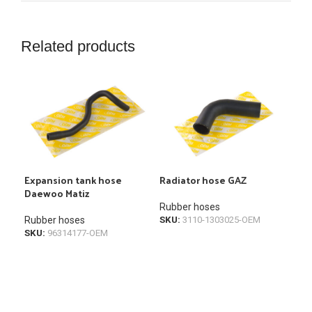
Related products
Expansion tank hose
Radiator hose GAZ
Rad
Daewoo Matiz
Rubber hoses
Rub
Rubber hoses
SKU:
3110-1303025-OEM
SKU
SKU:
96314177-OEM