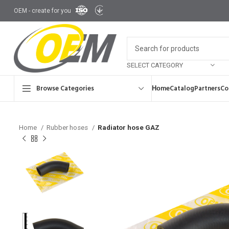
OEM - create for you
SELECT CATEGORY
Browse Categories
Ноme
Catalog
Partners
Co
Home
Rubber hoses
Radiator hose GAZ