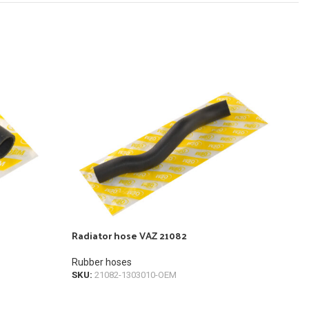
Radiator hose VAZ 21082
Rad
Rubber hoses
Rub
SKU:
21082-1303010-OEM
SKU