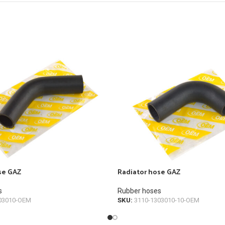
se GAZ
Radiator hose GAZ
s
Rubber hoses
03010-OEM
SKU:
3110-1303010-10-OEM