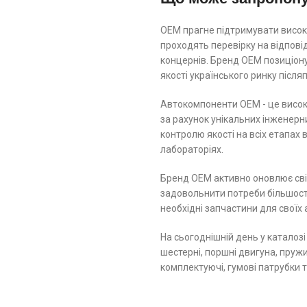
ОЕМ прагне підтримувати високі
проходять перевірку на відпов
концернів. Бренд ОЕМ позиціону
якості українського ринку післ
Автокомпоненти ОЕМ - це високо
за рахунок унікальних інженерн
контролю якості на всіх етапах
лабораторіях.
Бренд ОЕМ активно оновлює свій
задовольнити потреби більшості
необхідні запчастини для своїх 
На сьогоднішній день у каталозі
шестерні, поршні двигуна, пружин
комплектуючі, гумові патрубки 