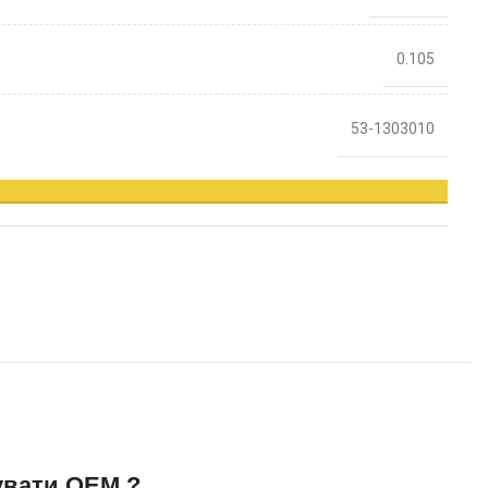
0.105
53-1303010
увати OEM ?