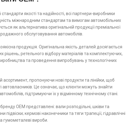
 стандарти якості та надійності, всі партнери-виробники
ідність міжнародним стандартам та вимогам автомобільних
ється як альтернатива оригінальній продукції преміальної
япродажного обслуговування автомобілів.
якісна продукція. Оригінальна якість деталей досягається
их рішень, ретельного відбору матеріалів та комплектуючих,
 виробництва та проведення випробувань у технологічних
 асортимент, пропонуючи нові продукти та лінійки, щоб
 автовласників. Це означає, що клієнти можуть знайти
автомобілів, підтримуючи їх у відмінному технічному стані.
 бренду ОЕМ представлені: вали розподільні, шківи та
и підвіски; кермові наконечники та тяги трапеції; гідравлічні
та гумометалеві вироби.