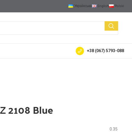
Українська
English
Polski
+38 (067) 5793-088
gine pistons
Exhaust flexible pipe
Gaskets
Hydraulics
Pulleys
Rubber good
AZ 2108 Blue
0.35