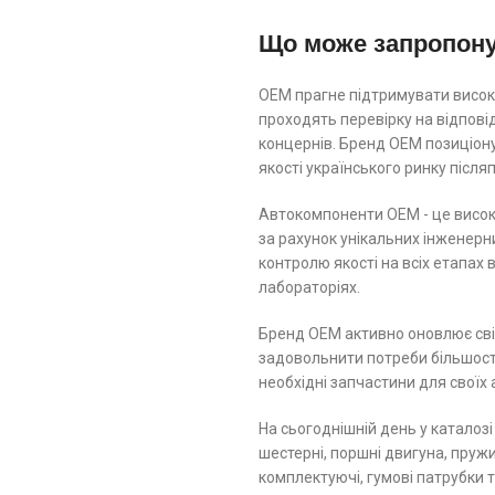
Що може запропон
ОЕМ прагне підтримувати високі
проходять перевірку на відпов
концернів. Бренд ОЕМ позиціону
якості українського ринку післ
Автокомпоненти ОЕМ - це високо
за рахунок унікальних інженерн
контролю якості на всіх етапах
лабораторіях.
Бренд ОЕМ активно оновлює свій
задовольнити потреби більшості
необхідні запчастини для своїх 
На сьогоднішній день у каталозі
шестерні, поршні двигуна, пружин
комплектуючі, гумові патрубки 