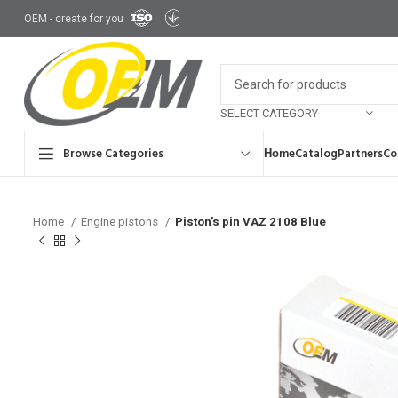
OEM - create for you
SELECT CATEGORY
Browse Categories
Ноme
Catalog
Partners
Co
Home
Engine pistons
Piston’s pin VAZ 2108 Blue
Brake disks an
Tie rod ends
Tim