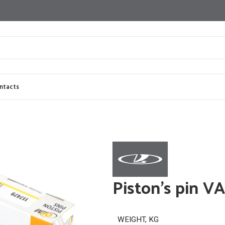
ntacts
d drums
Carburetors
Clutch flywheels
Connecting rods
Distributor shafts
En
ing chains
Valve guides
Piston’s pin V
WEIGHT, KG