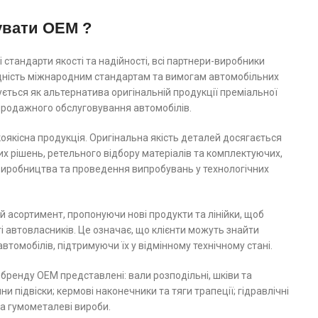
увати OEM ?
 стандарти якості та надійності, всі партнери-виробники
ідність міжнародним стандартам та вимогам автомобільних
ється як альтернатива оригінальній продукції преміальної
япродажного обслуговування автомобілів.
якісна продукція. Оригінальна якість деталей досягається
их рішень, ретельного відбору матеріалів та комплектуючих,
 виробництва та проведення випробувань у технологічних
 асортимент, пропонуючи нові продукти та лінійки, щоб
 автовласників. Це означає, що клієнти можуть знайти
автомобілів, підтримуючи їх у відмінному технічному стані.
 бренду ОЕМ представлені: вали розподільні, шківи та
и підвіски; кермові наконечники та тяги трапеції; гідравлічні
та гумометалеві вироби.