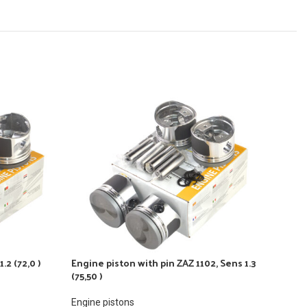
.2 (72,0 )
Engine piston with pin ZAZ 1102, Sens 1.3
Engi
(75,50 )
STD
Engine pistons
Engi