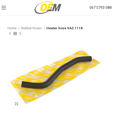
067 5793-088
Home
Rubber hoses
Нeater hose VAZ 1118
Click to enlarge