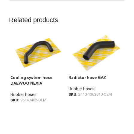
Related products
Cooling system hose
Radiator hose GAZ
Rad
DAEWOO NEXIA
Rubber hoses
Rub
Rubber hoses
SKU:
2410-1303010-OEM
SKU
SKU:
96143402-OEM