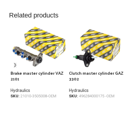
Related products
Brake master cylinder VAZ
Clutch master cylinder GAZ
Fro
2101
3302
210
Hydraulics
Hydraulics
Hyd
SKU:
21010-3505008-OEM
SKU:
496284000175 -OEM
SKU