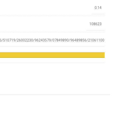
0.14
108623
6/510719/26002230/96243579/07849890/96489856/21061100