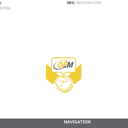
s
SKU:
96535069-OEM
78-OEM
NAVIGATION