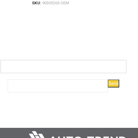
SKU:
90305263-OEM
SKU