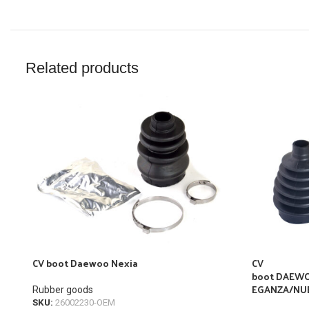
Related products
CV boot Daewoo Nexia
CV
boot DAEWO
EGANZA/NUBI
Rubber goods
SKU:
26002230-OEM