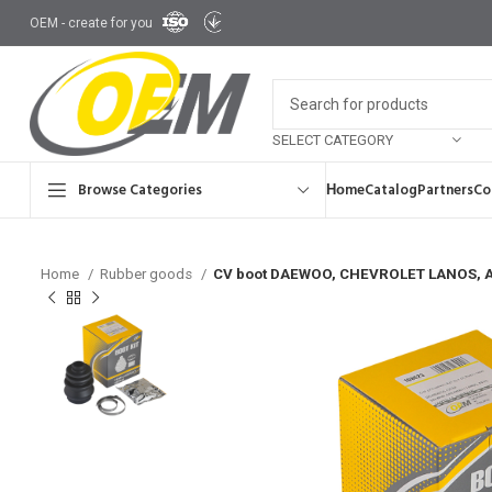
OEM - create for you
SELECT CATEGORY
Browse Categories
Ноme
Catalog
Partners
Co
Home
Rubber goods
CV boot DAEWOO, CHEVROLET LANOS, A