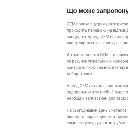
Що може запропон
ОЕМ прагне підтримувати високі
проходять перевірку на відпов
концернів. Бренд ОЕМ позиціону
якості українського ринку післ
Автокомпоненти ОЕМ - це високо
за рахунок унікальних інженерн
контролю якості на всіх етапах
лабораторіях.
Бренд ОЕМ активно оновлює свій
задовольнити потреби більшості
необхідні запчастини для своїх 
На сьогоднішній день у каталозі
шестерні, поршні двигуна, пружин
комплектуючі, гумові патрубки 