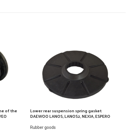
me of the
Lower rear suspension spring gasket
Sil
AVEO
DAEWOO LANOS, LANOS2, NEXIA, ESPERO
Che
Rubber goods
Rub