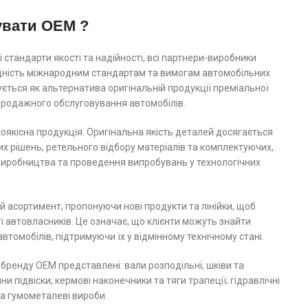
увати OEM ?
 стандарти якості та надійності, всі партнери-виробники
ідність міжнародним стандартам та вимогам автомобільних
ється як альтернатива оригінальній продукції преміальної
япродажного обслуговування автомобілів.
якісна продукція. Оригінальна якість деталей досягається
их рішень, ретельного відбору матеріалів та комплектуючих,
 виробництва та проведення випробувань у технологічних
 асортимент, пропонуючи нові продукти та лінійки, щоб
 автовласників. Це означає, що клієнти можуть знайти
автомобілів, підтримуючи їх у відмінному технічному стані.
 бренду ОЕМ представлені: вали розподільні, шківи та
и підвіски; кермові наконечники та тяги трапеції; гідравлічні
та гумометалеві вироби.