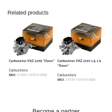
Related products
Carburetor VAZ 2105 “Ozon”
Carburetor VAZ 2107 1.5, 1.6
Car
“Ozon”
“So
Carburetors
SKU:
21050-1107010-OEM
Carburetors
Car
SKU:
21070-1107010-OEM
SKU
Become a partner