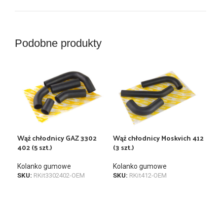
Podobne produkty
Wąż chłodnicy GAZ 3302
Wąż chłodnicy Moskvich 412
Wąż
402 (5 szt.)
(3 szt.)
Kol
Kolanko gumowe
Kolanko gumowe
SKU
SKU:
RKit3302402-OEM
SKU:
RKit412-OEM