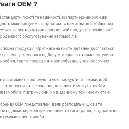
увати OEM ?
 стандарти якості та надійності, всі партнери-виробники
ідність міжнародним стандартам та вимогам автомобільних
ється як альтернатива оригінальній продукції преміальної
япродажного обслуговування автомобілів.
якісна продукція. Оригінальна якість деталей досягається
их рішень, ретельного відбору матеріалів та комплектуючих,
 виробництва та проведення випробувань у технологічних
 асортимент, пропонуючи нові продукти та лінійки, щоб
 автовласників. Це означає, що клієнти можуть знайти
автомобілів, підтримуючи їх у відмінному технічному стані.
 бренду ОЕМ представлені: вали розподільні, шківи та
и підвіски; кермові наконечники та тяги трапеції; гідравлічні
та гумометалеві вироби.