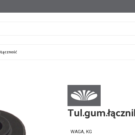
y
Łączność
Tul.gum.łączni
WAGA, KG