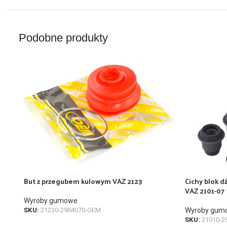
Podobne produkty
But z przegubem kulowym VAZ 2123
Cichy blok d
VAZ 2101-07
Wyroby gumowe
SKU:
21230-2904070-OEM
Wyroby gum
SKU:
21010-2