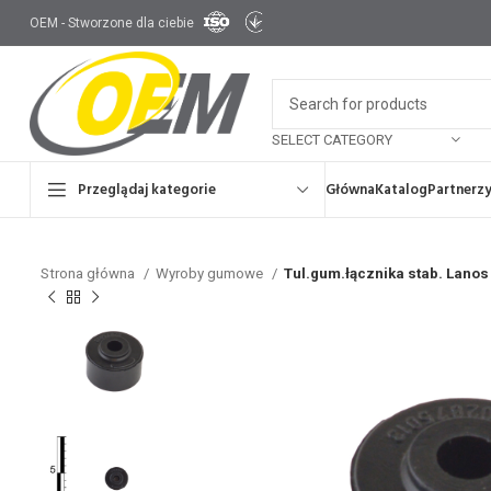
OEM - Stworzone dla ciebie
SELECT CATEGORY
Przeglądaj kategorie
Główna
Katalog
Partnerz
Strona główna
Wyroby gumowe
Tul.gum.łącznika stab. Lanos