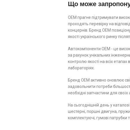
Що може запропон
ОЕМ прагне підтримувати високі
проходять перевірку на відпов
концернів. Бренд ОЕМ позиціону
якості українського ринку післ
Автокомпоненти ОЕМ - це високо
за рахунок унікальних інженерн
контролю якості на всіх етапах
лабораторіях.
Бренд ОЕМ активно оновлює свій
задовольнити потреби більшості
необхідні запчастини для своїх 
На сьогоднішній день у каталозі
шестерні, поршні двигуна, пружин
комплектуючі, гумові патрубки 