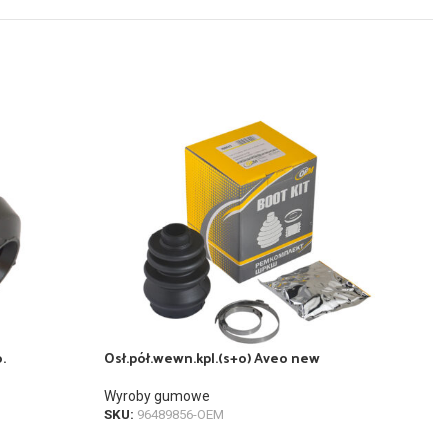
.
Osł.pół.wewn.kpl.(s+o) Aveo new
Osł
Wyroby gumowe
Wyr
SKU:
96489856-OEM
SKU