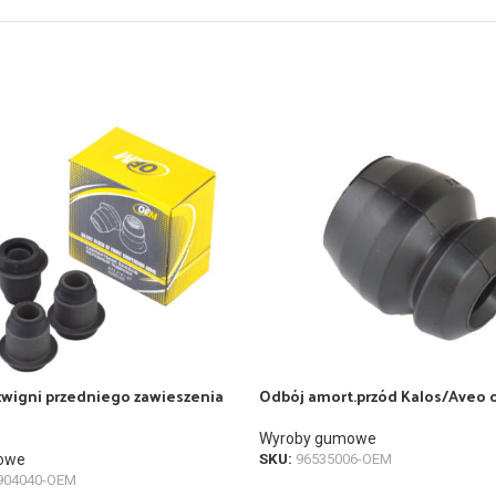
źwigni przedniego zawieszenia
Odbój amort.przód Kalos/Aveo o
Wyroby gumowe
owe
SKU:
96535006-OEM
904040-OEM