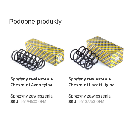
Podobne produkty
Sprężyny zawieszenia
Sprężyny zawieszenia
Spr
Chevrolet Aveo tylna
Chevrolet Lacetti tylna
1117
Sprężyny zawieszenia
Sprężyny zawieszenia
Spr
SKU:
96494603-OEM
SKU:
96407753-OEM
SKU