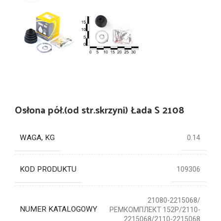
Osłona pół.(od str.skrzyni) Łada S 2108
WAGA, KG
0.14
KOD PRODUKTU
109306
21080-2215068/
NUMER KATALOGOWY
РЕМКОМПЛЕКТ 152Р/2110-
2215068/2110-2215068