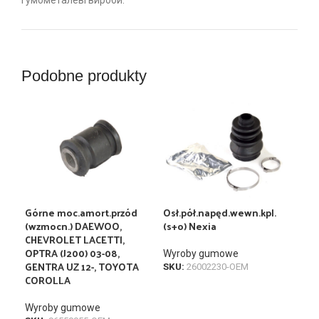
Podobne produkty
Górne moc.amort.przód
Osł.pół.napęd.wewn.kpl.
Osł
(wzmocn.) DAEWOO,
(s+o) Nexia
Nex
CHEVROLET LACETTI,
OPTRA (J200) 03-08,
Wyroby gumowe
Wyr
GENTRA UZ 12-, TOYOTA
SKU:
26002230-OEM
SKU
COROLLA
Wyroby gumowe