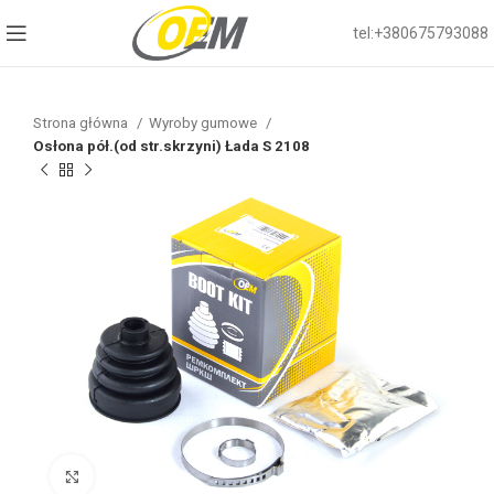
tel:+380675793088
Strona główna
Wyroby gumowe
Osłona pół.(od str.skrzyni) Łada S 2108
Click to enlarge