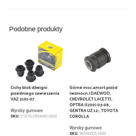
Podobne produkty
Cichy blok dźwigni
Górne moc.amort.przód
Osł
przedniego zawieszenia
(wzmocn.) DAEWOO,
Nex
VAZ 2101-07
CHEVROLET LACETTI,
OPTRA (J200) 03-08,
Wyr
GENTRA UZ 12-, TOYOTA
Wyroby gumowe
SKU
COROLLA
SKU:
21010-2904040-OEM
Wyroby gumowe
SKU:
96550055-OEM