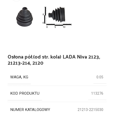
Osłona pół.(od str. kola) LADA Niva 2123,
21213-214, 2120
WAGA, KG
0.05
KOD PRODUKTU
113276
NUMER KATALOGOWY
21213-2215030