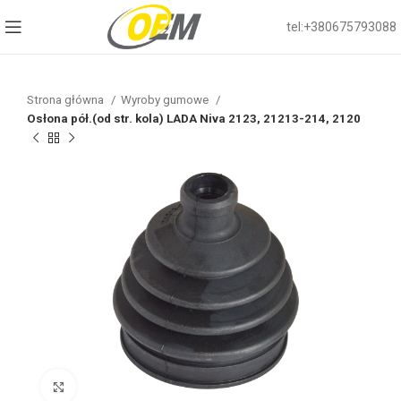
tel:+380675793088
Strona główna
Wyroby gumowe
Osłona pół.(od str. kola) LADA Niva 2123, 21213-214, 2120
Click to enlarge